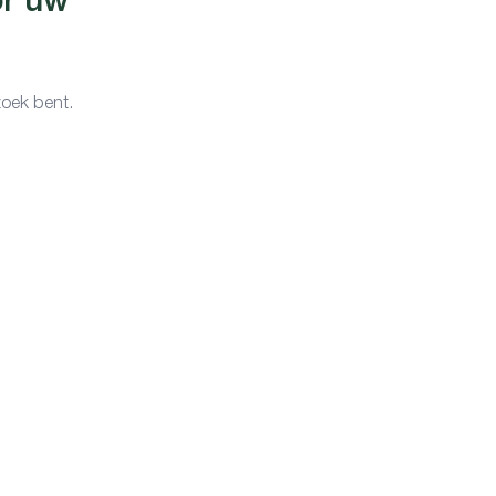
or uw
zoek bent.