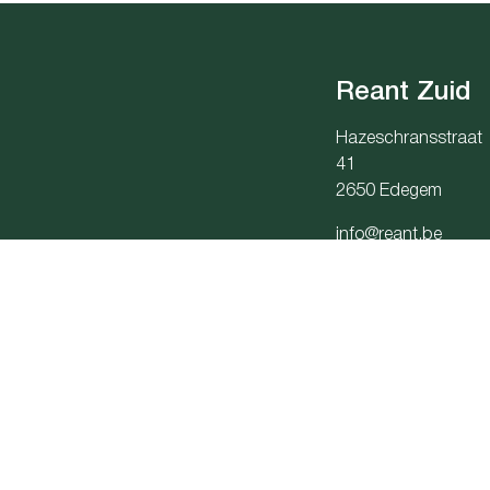
Reant Zuid
Hazeschransstraat
41
2650 Edegem
info@reant.be
03 283 06 06
Onderneming
Toezichthoudende autorit