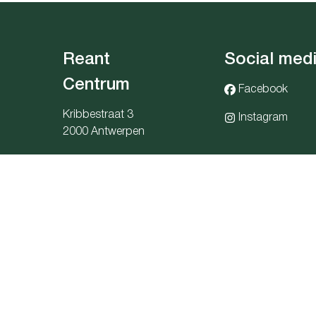
Reant
Social med
Centrum
Facebook
Kribbestraat 3
Instagram
2000 Antwerpen
centrum@reant.be
03 283 06 06
snummer: 1036.405.705 - Derdenrekeningnr.: BE91 0689 5949 
eit: Beroepsinstituut van Vastgoedmakelaars (BIV), Luxemburgs
BIV nr. Bestuurder : 507.530
Onderworpen aan
de deontologische code BIV