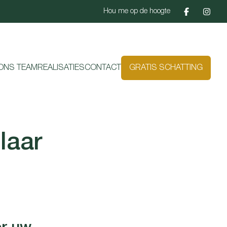
Hou me op de hoogte
ONS TEAM
REALISATIES
CONTACT
GRATIS SCHATTING
laar