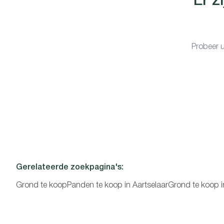
Er z
Probeer u
Gerelateerde zoekpagina's
:
Grond te koop
Panden te koop in Aartselaar
Grond te koop 