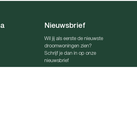
ia
Nieuwsbrief
Wil jij als eerste de nieuwste
droomwoningen zien?
Schrijf je dan in op onze
nieuwsbrief
Zoekopdracht
0176 Belfius
traat 16B te 1000 Brussel