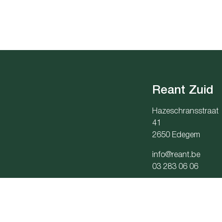
Reant Zuid
Hazeschransstraat
41
2650 Edegem
info@reant.be
03 283 06 06
Onderneming