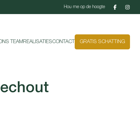
Hou me op de hoogte
ONS TEAM
REALISATIES
CONTACT
GRATIS SCHATTING
oechout