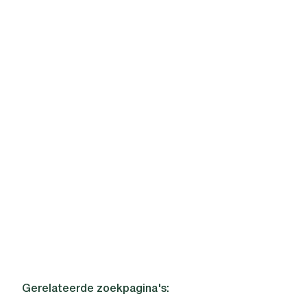
BOECHOUT
Twee slaapkamer appartement met terras
nabij het centrum van Boechout.
Gerelateerde zoekpagina's
: