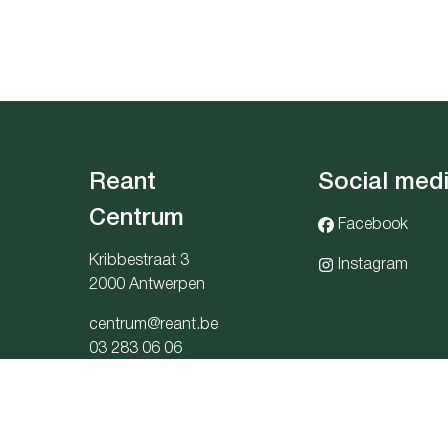
Reant
Social med
Centrum
Facebook
Kribbestraat 3
Instagram
2000 Antwerpen
centrum@reant.be
03 283 06 06
snummer: 1036.405.705 - Derdenrekeningnr.: BE91 0689 5949 