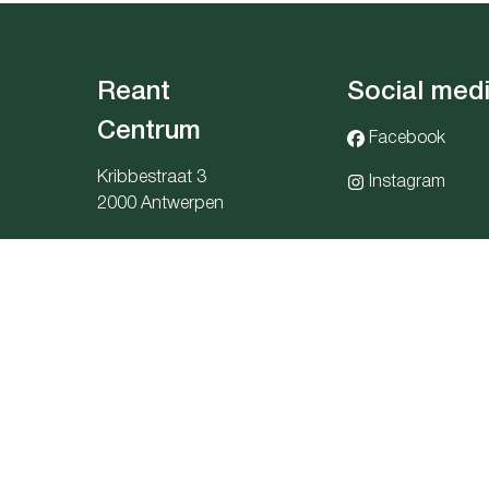
Reant
Social med
Centrum
Facebook
Kribbestraat 3
Instagram
2000 Antwerpen
centrum@reant.be
03 283 06 06
snummer: 1036.405.705 - Derdenrekeningnr.: BE91 0689 5949 
eit: Beroepsinstituut van Vastgoedmakelaars (BIV), Luxemburgs
BIV nr. Bestuurder : 507.530
Onderworpen aan
de deontologische code BIV