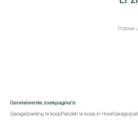
Er z
Probeer u
Gerelateerde zoekpagina's
:
Garage/parking te koop
Panden te koop in Hove
Garage/park