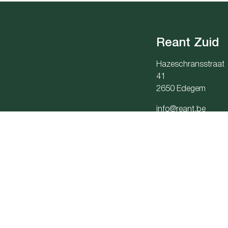
Reant Zuid
Hazeschransstraat
41
2650 Edegem
info@reant.be
03 283 06 06
Onderneming
Toezichthoudende autorit