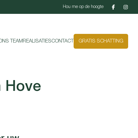
Hou me op de hoogte
ONS TEAM
REALISATIES
CONTACT
GRATIS SCHATTING
n Hove