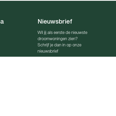
ia
Nieuwsbrief
Wil jij als eerste de nieuwste
droomwoningen zien?
Schrijf je dan in op onze
nieuwsbrief
Zoekopdracht
0176 Belfius
traat 16B te 1000 Brussel