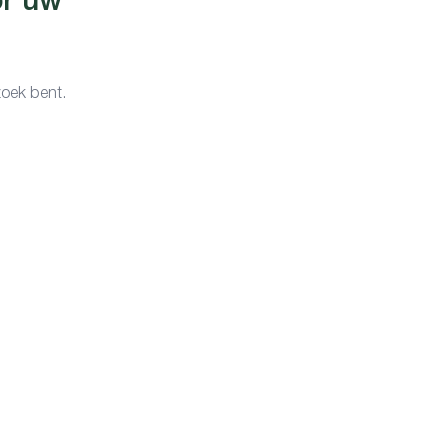
or uw
zoek bent.