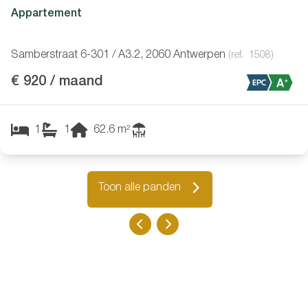
Appartement
Samberstraat 6-301 / A3.2, 2060 Antwerpen
(ref.
1508
)
€ 920 / maand
1
1
62.6
m²
Toon alle panden