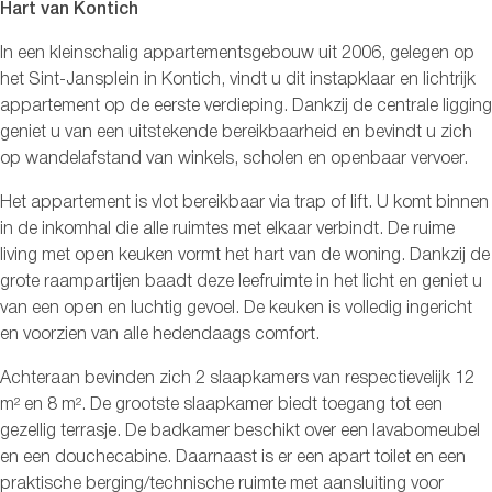
Hart van Kontich
In een kleinschalig appartementsgebouw uit 2006, gelegen op
het Sint-Jansplein in Kontich, vindt u dit instapklaar en lichtrijk
appartement op de eerste verdieping. Dankzij de centrale ligging
geniet u van een uitstekende bereikbaarheid en bevindt u zich
op wandelafstand van winkels, scholen en openbaar vervoer.
Het appartement is vlot bereikbaar via trap of lift. U komt binnen
in de inkomhal die alle ruimtes met elkaar verbindt. De ruime
living met open keuken vormt het hart van de woning. Dankzij de
grote raampartijen baadt deze leefruimte in het licht en geniet u
van een open en luchtig gevoel. De keuken is volledig ingericht
en voorzien van alle hedendaags comfort.
Achteraan bevinden zich 2 slaapkamers van respectievelijk 12
m² en 8 m². De grootste slaapkamer biedt toegang tot een
gezellig terrasje. De badkamer beschikt over een lavabomeubel
en een douchecabine. Daarnaast is er een apart toilet en een
praktische berging/technische ruimte met aansluiting voor