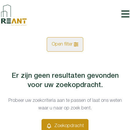
Ga naar hoofdinhoud
Open filter
Gemeentes
Er zijn geen resultaten gevonden
Kaartweergave
Kontich (2550)
voor uw zoekopdracht.
Remove
Type
Probeer uw zoekcriteria aan te passen of laat ons weten
Zoekopdracht
Sorteer op
waar u naar op zoek bent.
Studio
Remove
Zoekopdracht
Prijs