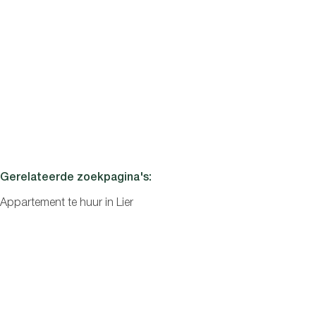
Slaapkamers
Lier
Appartement nabij het centrum van Lier
2
1
80
m²
Zoeken
Gerelateerde zoekpagina's
:
Appartement te huur in Lier