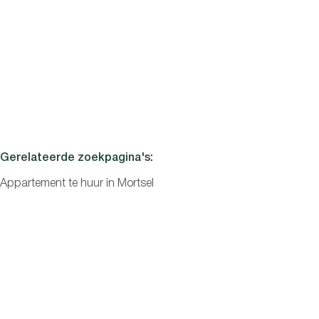
MORTSEL
Prachtig gerenoveerd appartement met terras
1
1
41
m²
Gerelateerde zoekpagina's
:
Appartement te huur in Mortsel