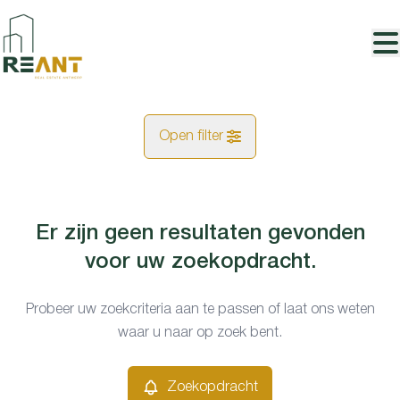
Ga naar hoofdinhoud
Open filter
Gemeentes
Er zijn geen resultaten gevonden
Kaartweergave
Aartselaar (2630)
voor uw zoekopdracht.
Remove
Type
Probeer uw zoekcriteria aan te passen of laat ons weten
Zoekopdracht
Sorteer op
waar u naar op zoek bent.
Handelspand
Remove
Zoekopdracht
Prijs