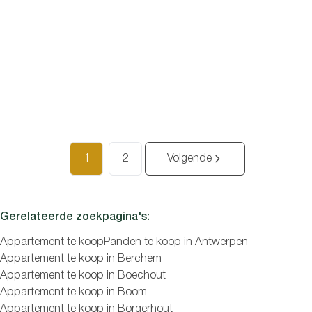
DEURNE
Lichtrijk en praktisch ingedeeld appartement met terras.
2
1
78
m²
469
m²
€ 239.000
1
2
Volgende
Gerelateerde zoekpagina's
:
Appartement te koop
Panden te koop in Antwerpen
Appartement te koop in Berchem
Appartement te koop in Boechout
Appartement te koop in Boom
Appartement te koop in Borgerhout