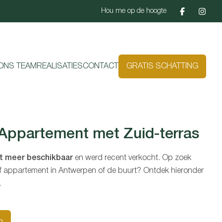
Hou me op de hoogte
ONS TEAM
REALISATIES
CONTACT
GRATIS SCHATTING
 Appartement met Zuid-terras
et meer beschikbaar
en werd recent verkocht. Op zoek
 of appartement in Antwerpen of de buurt? Ontdek hieronder
.