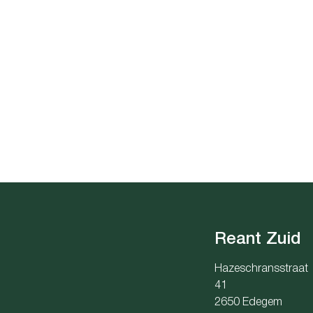
Reant Zuid
Hazeschransstraat
41
2650 Edegem