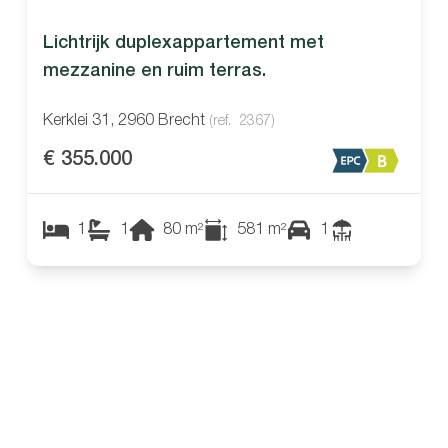
Lichtrijk duplexappartement met
mezzanine en ruim terras.
Kerklei 31, 2960 Brecht
(ref.
2367
)
€ 355.000
1
1
80
m²
581
m²
1