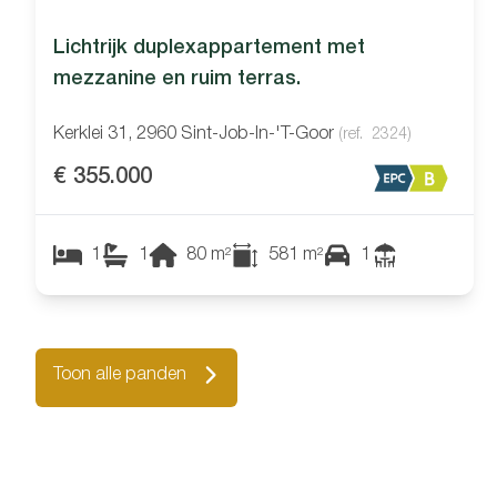
Lichtrijk duplexappartement met
mezzanine en ruim terras.
Kerklei 31, 2960 Sint-Job-In-'t-Goor
(ref.
2324
)
€ 355.000
1
1
80
m²
581
m²
1
Toon alle panden