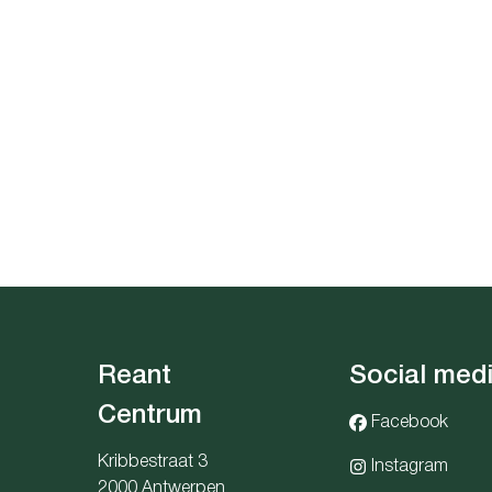
Reant
Social med
Centrum
Facebook
Kribbestraat 3
Instagram
2000 Antwerpen