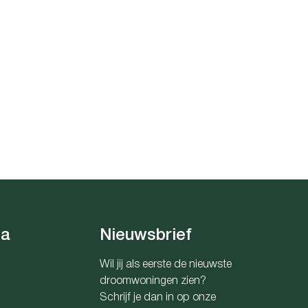
ia
Nieuwsbrief
Wil jij als eerste de nieuwste
droomwoningen zien?
Schrijf je dan in op onze