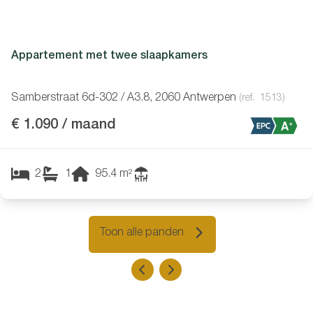
Appartement met twee slaapkamers
Samberstraat 6d-302 / A3.8, 2060 Antwerpen
(ref.
1513
)
€ 1.090 / maand
2
1
95.4
m²
Toon alle panden