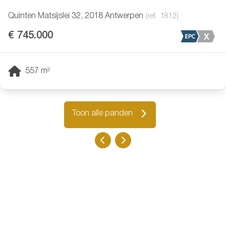
Quinten Matsijslei 32, 2018 Antwerpen
(ref.
1812
)
€ 745.000
557
m²
Toon alle panden