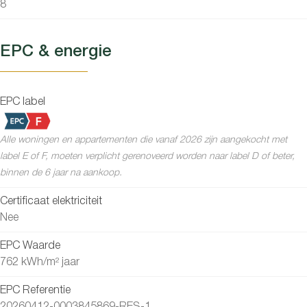
8
EPC & energie
EPC label
Alle woningen en appartementen die vanaf 2026 zijn aangekocht met
label E of F, moeten verplicht gerenoveerd worden naar label D of beter,
binnen de 6 jaar na aankoop.
Certificaat elektriciteit
Nee
EPC Waarde
762 kWh/m² jaar
EPC Referentie