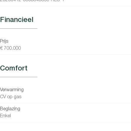
20260412-0003845869-RES-1
Financieel
Prijs
€ 700.000
Comfort
Verwarming
CV op gas
Beglazing
Enkel