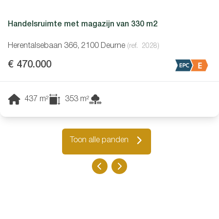
Handelsruimte met magazijn van 330 m2
Herentalsebaan 366, 2100 Deurne
(ref.
2028
)
€ 470.000
437
m²
353
m²
Toon alle panden