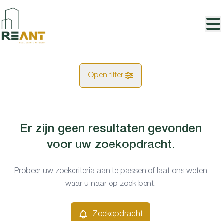
Ga naar hoofdinhoud
Open filter
Gemeentes
Er zijn geen resultaten gevonden
Kaartweergave
Boom (2850)
voor uw zoekopdracht.
Remove
Type
Probeer uw zoekcriteria aan te passen of laat ons weten
Zoekopdracht
Sorteer op
waar u naar op zoek bent.
Studio
Remove
Zoekopdracht
Prijs