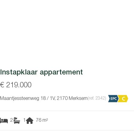
Instapklaar appartement
€ 219.000
Maantjessteenweg 18 / 1V, 2170 Merksem
(ref.
2342
)
2
1
76
m²