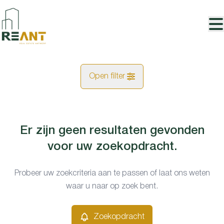
Ga naar hoofdinhoud
Open filter
Gemeentes
Er zijn geen resultaten gevonden
Kaartweergave
Merksem (2170)
voor uw zoekopdracht.
Remove
Type
Probeer uw zoekcriteria aan te passen of laat ons weten
Zoekopdracht
Sorteer op
waar u naar op zoek bent.
Opbrengsteigendom
Remove
Zoekopdracht
Prijs