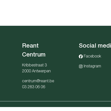
Reant
Social med
Centrum
Facebook
Kribbestraat 3
Instagram
2000 Antwerpen
centrum@reant.be
03 283 06 06
snummer: 1036.405.705 - Derdenrekeningnr.: BE91 0689 5949 