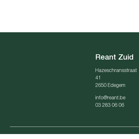
Reant Zuid
Hazeschransstraat
41
2650 Edegem
info@reant.be
03 283 06 06
Onderneming