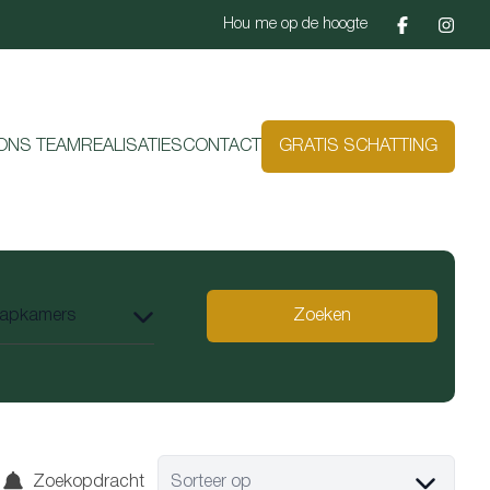
Hou me op de hoogte
ONS TEAM
REALISATIES
CONTACT
GRATIS SCHATTING
Zoeken
Zoekopdracht
Sorteer op