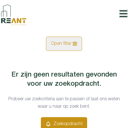
Ga naar hoofdinhoud
Open filter
Gemeentes
Er zijn geen resultaten gevonden
Kaartweergave
Puurs (2870)
voor uw zoekopdracht.
Remove
Type
Probeer uw zoekcriteria aan te passen of laat ons weten
Zoekopdracht
Sorteer op
waar u naar op zoek bent.
Grond
Remove
Zoekopdracht
Prijs