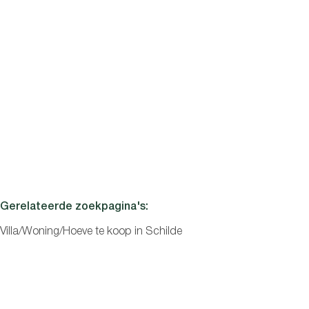
Slaapkamers
SCHILDE
Exclusieve designwoning met zwembad, wellness in
Schilde
7
5
500
m²
2000
m²
1
Zoeken
€ 1.950.000
Gerelateerde zoekpagina's
:
Villa/Woning/Hoeve te koop in Schilde