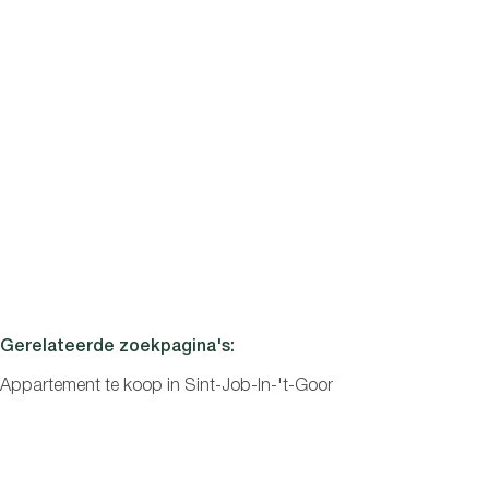
Sint-Job-In-'T-Goor
Lichtrijk duplexappartement met mezzanine en ruim
terras.
1
1
80
m²
581
m²
1
€ 355.000
Gerelateerde zoekpagina's
:
Appartement te koop in Sint-Job-In-'t-Goor