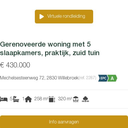
Virtuele rondleiding
Gerenoveerde woning met 5
slaapkamers, praktijk, zuid tuin
€ 430.000
Mechelsesteenweg 72, 2830 Willebroek
(ref.
2287
)
5
1
258
m²
320
m²
Info aanvragen