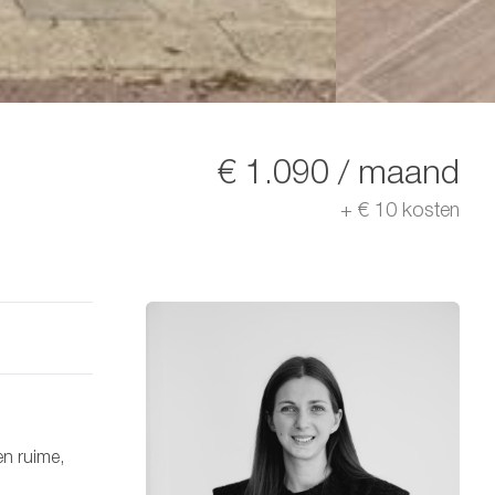
€ 1.090 / maand
+
€ 10
kosten
en ruime,