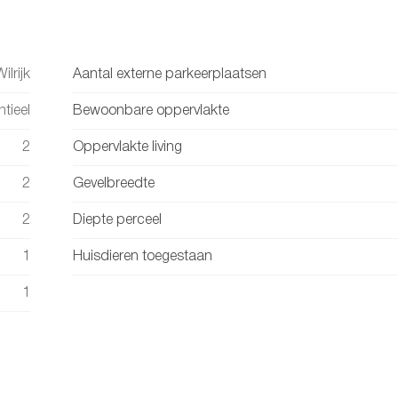
lrijk
Aantal externe parkeerplaatsen
tieel
Bewoonbare oppervlakte
2
Oppervlakte living
2
Gevelbreedte
2
Diepte perceel
1
Huisdieren toegestaan
1