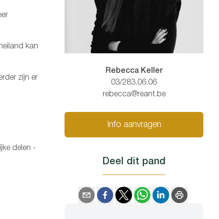
eer
neiland kan
Rebecca Keller
der zijn er
03/283.06.06
rebecca@reant.be
Info aanvragen
jke delen -
Deel dit pand