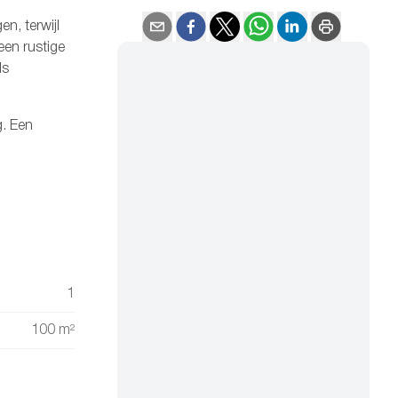
en, terwijl
een rustige
ls
g. Een
1
100 m²