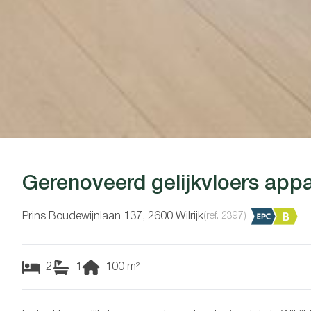
Gerenoveerd gelijkvloers app
Prins Boudewijnlaan 137, 2600 Wilrijk
(ref.
2397
)
2
1
100
m²