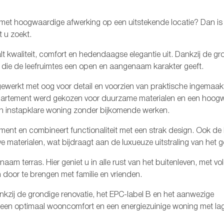
!
 met hoogwaardige afwerking op een uitstekende locatie? Dan is d
t u zoekt.
 kwaliteit, comfort en hedendaagse elegantie uit. Dankzij de gr
al die de leefruimtes een open en aangenaam karakter geeft.
ewerkt met oog voor detail en voorzien van praktische ingemaak
partement werd gekozen voor duurzame materialen en een hoog
en instapklare woning zonder bijkomende werken.
ement en combineert functionaliteit met een strak design. Ook d
e materialen, wat bijdraagt aan de luxueuze uitstraling van het g
naam terras. Hier geniet u in alle rust van het buitenleven, met v
 door te brengen met familie en vrienden.
kzij de grondige renovatie, het EPC-label B en het aanwezige
, een optimaal wooncomfort en een energiezuinige woning met la