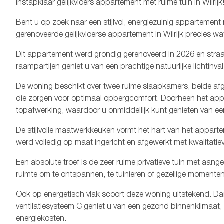
Instapklaar gelijkvloers appartement met ruime tuin in Wilrijk
Bent u op zoek naar een stijlvol, energiezuinig appartement
gerenoveerde gelijkvloerse appartement in Wilrijk precies wa
Dit appartement werd grondig gerenoveerd in 2026 en straalt
raampartijen geniet u van een prachtige natuurlijke lichtinv
De woning beschikt over twee ruime slaapkamers, beide afg
die zorgen voor optimaal opbergcomfort. Doorheen het ap
topafwerking, waardoor u onmiddellijk kunt genieten van e
De stijlvolle maatwerkkeuken vormt het hart van het appart
werd volledig op maat ingericht en afgewerkt met kwalitatiev
Een absolute troef is de zeer ruime privatieve tuin met aange
ruimte om te ontspannen, te tuinieren of gezellige momenten
Ook op energetisch vlak scoort deze woning uitstekend. Dan
ventilatiesysteem C geniet u van een gezond binnenklimaat
energiekosten.