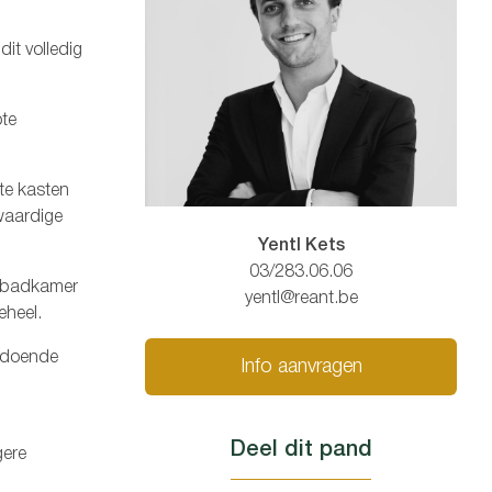
it volledig
ote
te kasten
waardige
Yentl Kets
03/283.06.06
e badkamer
yentl@reant.be
eheel.
oldoende
Info aanvragen
Deel dit pand
gere