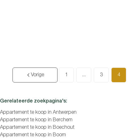
Slaapkamers
BRASSCHAAT
Gelijkvloers appartement met tuin en ruime
garage/magazijn.
1
1
105
m²
260
m²
1
1
Zoeken
Vorige
1
...
3
4
Gerelateerde zoekpagina's
:
Appartement te koop in Antwerpen
Appartement te koop in Berchem
Appartement te koop in Boechout
Appartement te koop in Boom